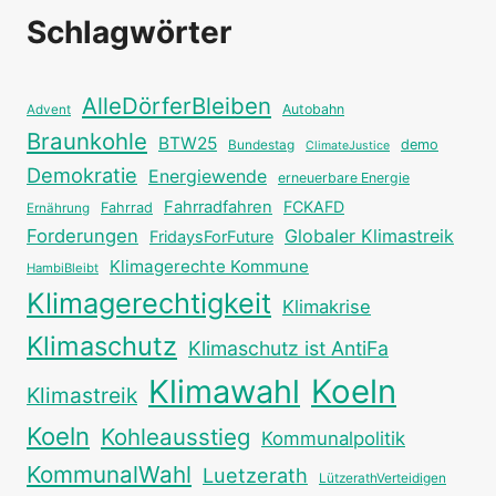
Schlagwörter
AlleDörferBleiben
Autobahn
Advent
Braunkohle
BTW25
Bundestag
demo
ClimateJustice
Demokratie
Energiewende
erneuerbare Energie
Fahrradfahren
FCKAFD
Fahrrad
Ernährung
Forderungen
Globaler Klimastreik
FridaysForFuture
Klimagerechte Kommune
HambiBleibt
Klimagerechtigkeit
Klimakrise
Klimaschutz
Klimaschutz ist AntiFa
Klimawahl
Koeln
Klimastreik
Koeln
Kohleausstieg
Kommunalpolitik
KommunalWahl
Luetzerath
LützerathVerteidigen