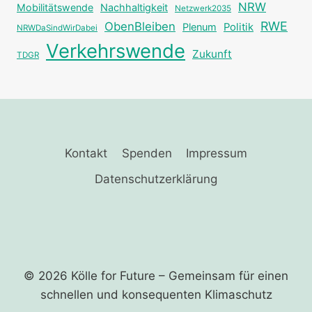
NRW
Mobilitätswende
Nachhaltigkeit
Netzwerk2035
RWE
ObenBleiben
Plenum
Politik
NRWDaSindWirDabei
Verkehrswende
Zukunft
TDGR
Kontakt
Spenden
Impressum
Datenschutzerklärung
© 2026 Kölle for Future – Gemeinsam für einen
schnellen und ­konsequenten Klimaschutz