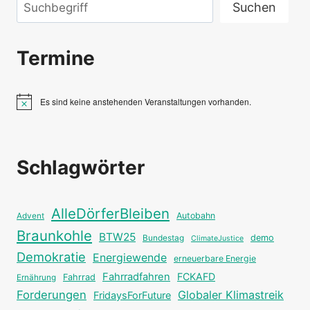
Suchen
Suchen
Termine
Es sind keine anstehenden Veranstaltungen vorhanden.
Hinweis
Schlagwörter
AlleDörferBleiben
Autobahn
Advent
Braunkohle
BTW25
Bundestag
demo
ClimateJustice
Demokratie
Energiewende
erneuerbare Energie
Fahrradfahren
FCKAFD
Fahrrad
Ernährung
Forderungen
Globaler Klimastreik
FridaysForFuture