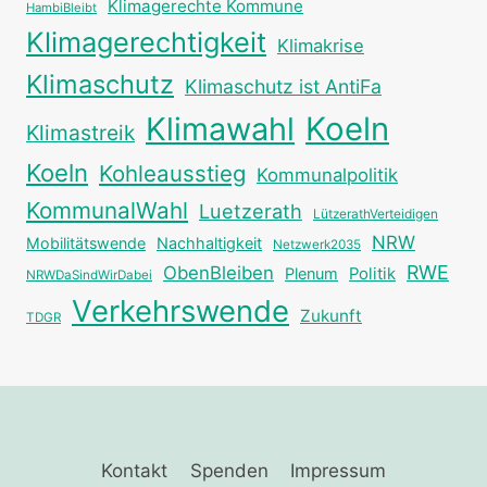
Klimagerechte Kommune
HambiBleibt
Klimagerechtigkeit
Klimakrise
Klimaschutz
Klimaschutz ist AntiFa
Klimawahl
Koeln
Klimastreik
Koeln
Kohleausstieg
Kommunalpolitik
KommunalWahl
Luetzerath
LützerathVerteidigen
NRW
Mobilitätswende
Nachhaltigkeit
Netzwerk2035
RWE
ObenBleiben
Plenum
Politik
NRWDaSindWirDabei
Verkehrswende
Zukunft
TDGR
Kontakt
Spenden
Impressum