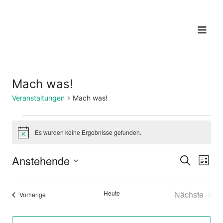
Zum
Inhalt
springen
Mach was!
Veranstaltungen
Mach was!
Veranstaltungen
Es wurden keine Ergebnisse gefunden.
Hinweis
Anstehende
Suche
Ver
Verans
Liste
Datum
Ans
Suche
wählen.
Heute
Nächste
Veranstaltungen
Vorherige
Nav
und
Veransta