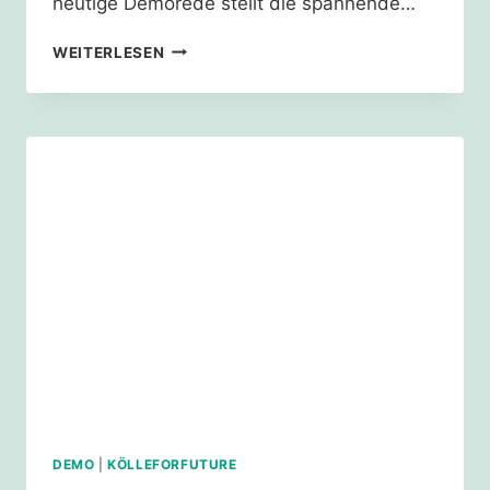
heutige Demorede stellt die spannende…
20.03.2020
WEITERLESEN
–
#NETZSTREIKFUERSKLIMA
DEMO
|
KÖLLEFORFUTURE