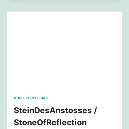
AM
10.
APRIL
2020
KÖLLEFORFUTURE
SteinDesAnstosses /
StoneOfReflection