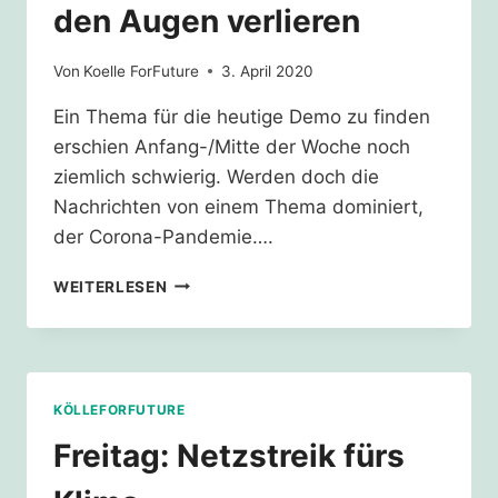
den Augen verlieren
Von
Koelle ForFuture
3. April 2020
Ein Thema für die heutige Demo zu finden
erschien Anfang-/Mitte der Woche noch
ziemlich schwierig. Werden doch die
Nachrichten von einem Thema dominiert,
der Corona-Pandemie….
ZWISCHEN
WEITERLESEN
CORONA
UND
ALLTAGSSTRESS
DÜRFEN
WIR
KÖLLEFORFUTURE
DIE
KLIMAKRISE
Freitag: Netzstreik fürs
NICHT
AUS