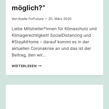
möglich?“
Von
Koelle ForFuture
20. März 2020
Liebe Mitstreiter*innen für Klimaschutz und
Klimagerechtigkeit! SocialDistancing und
#StayAtHome – darauf kommt es in der
aktuellen Coronakrise an und das ist der
Beitrag, den wir…
„WARUM
WEITERLESEN
IST
DAS
NICHT
AUCH
IN
DER
KLIMAKRISE
MÖGLICH?“