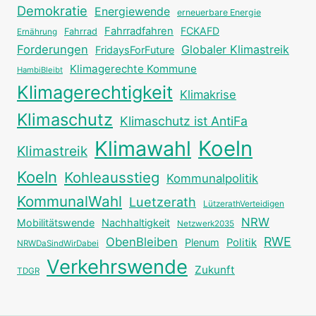
Demokratie
Energiewende
erneuerbare Energie
Fahrradfahren
FCKAFD
Fahrrad
Ernährung
Forderungen
Globaler Klimastreik
FridaysForFuture
Klimagerechte Kommune
HambiBleibt
Klimagerechtigkeit
Klimakrise
Klimaschutz
Klimaschutz ist AntiFa
Klimawahl
Koeln
Klimastreik
Koeln
Kohleausstieg
Kommunalpolitik
KommunalWahl
Luetzerath
LützerathVerteidigen
NRW
Mobilitätswende
Nachhaltigkeit
Netzwerk2035
RWE
ObenBleiben
Plenum
Politik
NRWDaSindWirDabei
Verkehrswende
Zukunft
TDGR