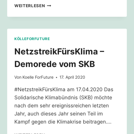
5.
WEITERLESEN
GLOBAL
CLIMATE
STRIKE
–
PRESSEMITTEILUNG
KÖLLEFORFUTURE
NetzstreikFürsKlima –
Demorede vom SKB
Von
Koelle ForFuture
17. April 2020
#NetzstreikFürsKlima am 17.04.2020 Das
Solidarische Klimabündnis (SKB) möchte
nach dem sehr ereignissreichen letzten
Jahr, auch dieses Jahr seinen Teil im
Kampf gegen die Klimakrise beitragen….
NETZSTREIKFÜRSKLIMA