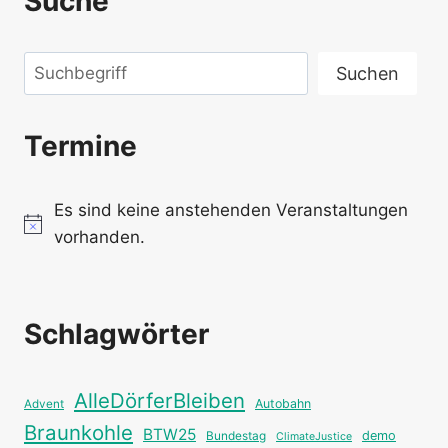
Suche
Suchen
Suchen
Termine
Es sind keine anstehenden Veranstaltungen
Hinweis
vorhanden.
Schlagwörter
AlleDörferBleiben
Autobahn
Advent
Braunkohle
BTW25
Bundestag
demo
ClimateJustice