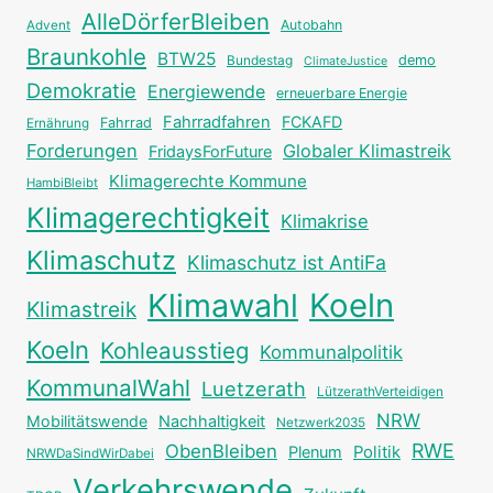
AlleDörferBleiben
Autobahn
Advent
Braunkohle
BTW25
Bundestag
demo
ClimateJustice
Demokratie
Energiewende
erneuerbare Energie
Fahrradfahren
FCKAFD
Fahrrad
Ernährung
Forderungen
Globaler Klimastreik
FridaysForFuture
Klimagerechte Kommune
HambiBleibt
Klimagerechtigkeit
Klimakrise
Klimaschutz
Klimaschutz ist AntiFa
Klimawahl
Koeln
Klimastreik
Koeln
Kohleausstieg
Kommunalpolitik
KommunalWahl
Luetzerath
LützerathVerteidigen
NRW
Mobilitätswende
Nachhaltigkeit
Netzwerk2035
RWE
ObenBleiben
Plenum
Politik
NRWDaSindWirDabei
Verkehrswende