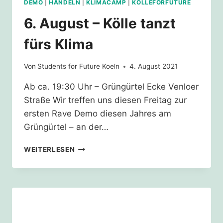
DEMO
|
HANDELN
|
KLIMACAMP
|
KÖLLEFORFUTURE
6. August – Kölle tanzt
fürs Klima
Von
Students for Future Koeln
4. August 2021
Ab ca. 19:30 Uhr – Grüngürtel Ecke Venloer
Straße Wir treffen uns diesen Freitag zur
ersten Rave Demo diesen Jahres am
Grüngürtel – an der…
6.
WEITERLESEN
AUGUST
–
KÖLLE
TANZT
FÜRS
KLIMA