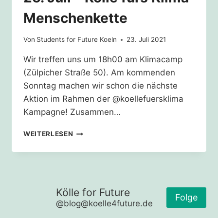
Menschenkette
Von
Students for Future Koeln
23. Juli 2021
Wir treffen uns um 18h00 am Klimacamp
(Zülpicher Straße 50). Am kommenden
Sonntag machen wir schon die nächste
Aktion im Rahmen der @koellefuersklima
Kampagne! Zusammen…
25.
WEITERLESEN
JULI
–
KÖLLE
FÜRS
KLIMA
Kölle for Future
MENSCHENKETTE
Folge
@blog@koelle4future.de