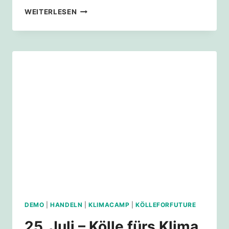
4.
WEITERLESEN
AUGUST
–
KÖLLE
FÜRS
KLIMA
MENSCHENKETTE
DEMO
|
HANDELN
|
KLIMACAMP
|
KÖLLEFORFUTURE
25. Juli – Kölle fürs Klima