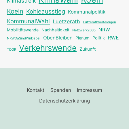
Klimastreik
Koeln
Kohleausstieg
Kommunalpolitik
KommunalWahl
Luetzerath
LützerathVerteidigen
NRW
Mobilitätswende
Nachhaltigkeit
Netzwerk2035
RWE
ObenBleiben
Plenum
Politik
NRWDaSindWirDabei
Verkehrswende
Zukunft
TDGR
Kontakt
Spenden
Impressum
Datenschutzerklärung