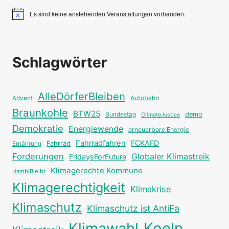
Es sind keine anstehenden Veranstaltungen vorhanden.
Hinweis
Schlagwörter
AlleDörferBleiben
Autobahn
Advent
Braunkohle
BTW25
Bundestag
demo
ClimateJustice
Demokratie
Energiewende
erneuerbare Energie
Fahrradfahren
FCKAFD
Fahrrad
Ernährung
Forderungen
Globaler Klimastreik
FridaysForFuture
Klimagerechte Kommune
HambiBleibt
Klimagerechtigkeit
Klimakrise
Klimaschutz
Klimaschutz ist AntiFa
Klimawahl
Koeln