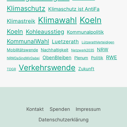
Klimaschutz
Klimaschutz ist AntiFa
Klimawahl
Koeln
Klimastreik
Koeln
Kohleausstieg
Kommunalpolitik
KommunalWahl
Luetzerath
LützerathVerteidigen
NRW
Mobilitätswende
Nachhaltigkeit
Netzwerk2035
RWE
ObenBleiben
Plenum
Politik
NRWDaSindWirDabei
Verkehrswende
Zukunft
TDGR
Kontakt
Spenden
Impressum
Datenschutzerklärung