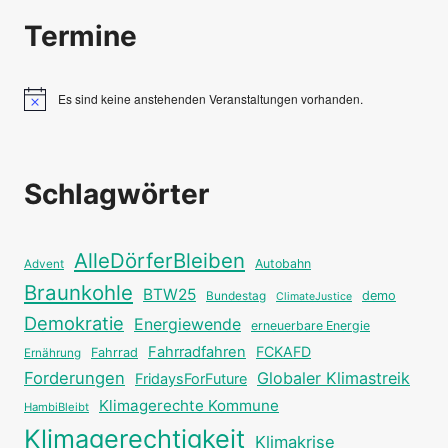
Termine
Es sind keine anstehenden Veranstaltungen vorhanden.
Hinweis
Schlagwörter
AlleDörferBleiben
Autobahn
Advent
Braunkohle
BTW25
Bundestag
demo
ClimateJustice
Demokratie
Energiewende
erneuerbare Energie
Fahrradfahren
FCKAFD
Fahrrad
Ernährung
Forderungen
Globaler Klimastreik
FridaysForFuture
Klimagerechte Kommune
HambiBleibt
Klimagerechtigkeit
Klimakrise