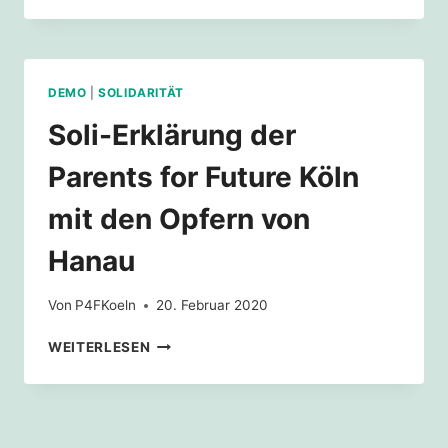
AUF
DEN
RONCALLIPLATZ
–
DEMO
|
SOLIDARITÄT
KLIMASCHUTZ
IST
Soli-Erklärung der
ANTIFASCHISTISCH
Parents for Future Köln
mit den Opfern von
Hanau
Von
P4FKoeln
20. Februar 2020
SOLI-
WEITERLESEN
ERKLÄRUNG
DER
PARENTS
FOR
FUTURE