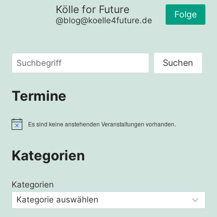
Kölle for Future
KÖLN
Folge
@blog@koelle4future.de
MIT
DEN
OPFERN
VON
Suchen
HANAU
Suchen
Termine
Es sind keine anstehenden Veranstaltungen vorhanden.
Hinweis
Kategorien
Kategorien