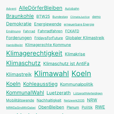
AlleDörferBleiben
Autobahn
Advent
Braunkohle
BTW25
Bundestag
demo
ClimateJustice
Demokratie
Energiewende
erneuerbare Energie
Fahrradfahren
FCKAFD
Fahrrad
Ernährung
Forderungen
Globaler Klimastreik
FridaysForFuture
Klimagerechte Kommune
HambiBleibt
Klimagerechtigkeit
Klimakrise
Klimaschutz
Klimaschutz ist AntiFa
Klimawahl
Koeln
Klimastreik
Koeln
Kohleausstieg
Kommunalpolitik
KommunalWahl
Luetzerath
LützerathVerteidigen
NRW
Mobilitätswende
Nachhaltigkeit
Netzwerk2035
RWE
ObenBleiben
Plenum
Politik
NRWDaSindWirDabei