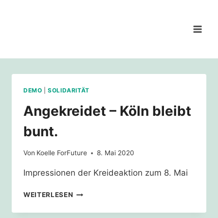
Zum
Inhalt
springen
DEMO
|
SOLIDARITÄT
Angekreidet – Köln bleibt
bunt.
Von
Koelle ForFuture
8. Mai 2020
Impressionen der Kreideaktion zum 8. Mai
ANGEKREIDET
WEITERLESEN
–
KÖLN