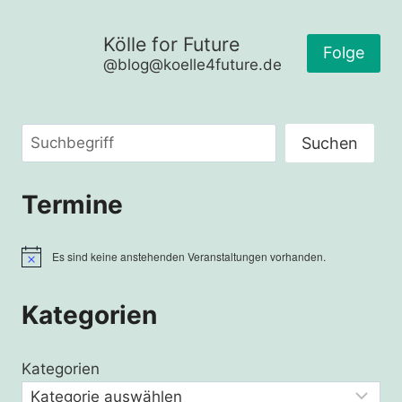
STREICHEN?
OHNE
Kölle for Future
UNS!
Folge
@blog@koelle4future.de
Suchen
Suchen
Termine
Es sind keine anstehenden Veranstaltungen vorhanden.
Hinweis
Kategorien
Kategorien