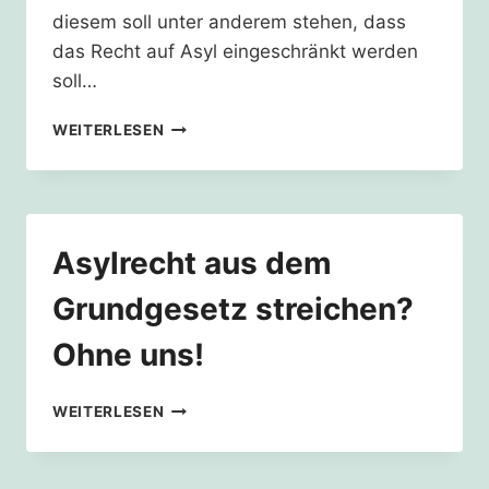
diesem soll unter anderem stehen, dass
das Recht auf Asyl eingeschränkt werden
soll…
ASYLRECHT
WEITERLESEN
AUS
DEM
GRUNDGESETZ
STREICHEN?
OHNE
Asylrecht aus dem
UNS!
Grundgesetz streichen?
Ohne uns!
ASYLRECHT
WEITERLESEN
AUS
DEM
GRUNDGESETZ