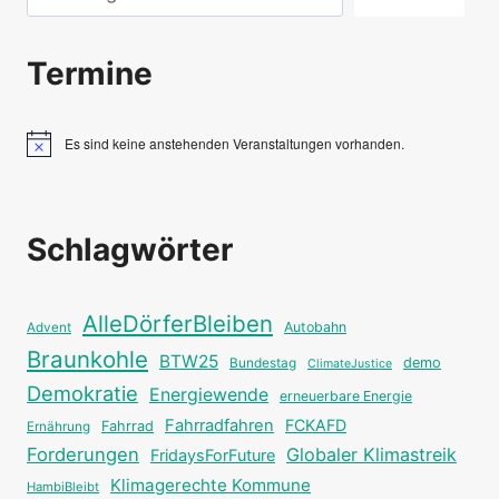
Termine
Es sind keine anstehenden Veranstaltungen vorhanden.
Hinweis
Schlagwörter
AlleDörferBleiben
Autobahn
Advent
Braunkohle
BTW25
Bundestag
demo
ClimateJustice
Demokratie
Energiewende
erneuerbare Energie
Fahrradfahren
FCKAFD
Fahrrad
Ernährung
Forderungen
Globaler Klimastreik
FridaysForFuture
Klimagerechte Kommune
HambiBleibt