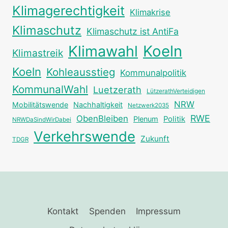
Klimagerechtigkeit
Klimakrise
Klimaschutz
Klimaschutz ist AntiFa
Klimawahl
Koeln
Klimastreik
Koeln
Kohleausstieg
Kommunalpolitik
KommunalWahl
Luetzerath
LützerathVerteidigen
NRW
Mobilitätswende
Nachhaltigkeit
Netzwerk2035
RWE
ObenBleiben
Plenum
Politik
NRWDaSindWirDabei
Verkehrswende
Zukunft
TDGR
Kontakt
Spenden
Impressum