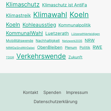
Klimaschutz
Klimaschutz ist AntiFa
Klimawahl
Koeln
Klimastreik
Koeln
Kohleausstieg
Kommunalpolitik
KommunalWahl
Luetzerath
LützerathVerteidigen
NRW
Mobilitätswende
Nachhaltigkeit
Netzwerk2035
RWE
ObenBleiben
Plenum
Politik
NRWDaSindWirDabei
Verkehrswende
Zukunft
TDGR
Kontakt
Spenden
Impressum
Datenschutzerklärung