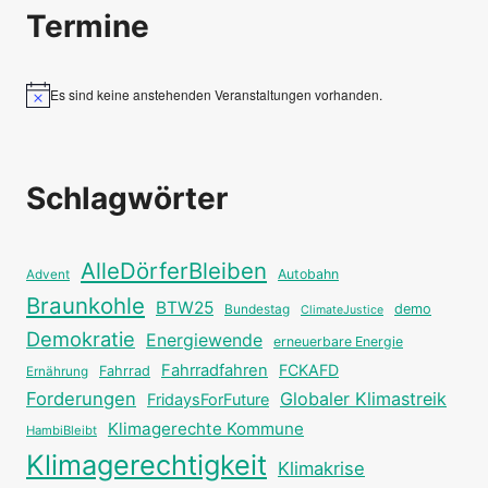
Termine
Es sind keine anstehenden Veranstaltungen vorhanden.
Hinweis
Schlagwörter
AlleDörferBleiben
Autobahn
Advent
Braunkohle
BTW25
Bundestag
demo
ClimateJustice
Demokratie
Energiewende
erneuerbare Energie
Fahrradfahren
FCKAFD
Fahrrad
Ernährung
Forderungen
Globaler Klimastreik
FridaysForFuture
Klimagerechte Kommune
HambiBleibt
Klimagerechtigkeit
Klimakrise