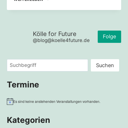
KLIMANEUTRAL
2035
–
HERAUSFORDERUNGEN
UND
Kölle for Future
CHANCEN
Folge
@blog@koelle4future.de
FÜR
FAMILIEN,
KOMMUNEN
UND
Suchen
DIE
Suchen
REGIONALE
WERTSCHÖPFUNG
Termine
Es sind keine anstehenden Veranstaltungen vorhanden.
Hinweis
Kategorien