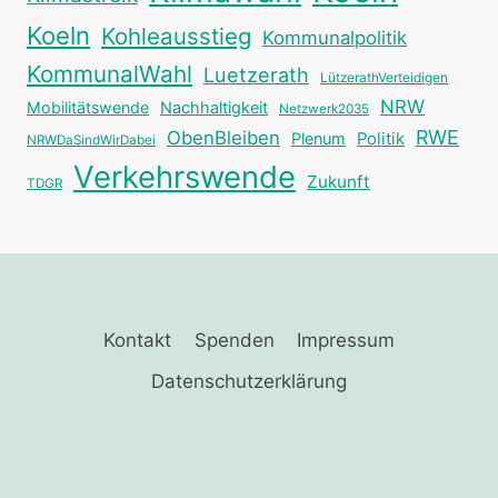
Koeln
Kohleausstieg
Kommunalpolitik
KommunalWahl
Luetzerath
LützerathVerteidigen
NRW
Mobilitätswende
Nachhaltigkeit
Netzwerk2035
RWE
ObenBleiben
Plenum
Politik
NRWDaSindWirDabei
Verkehrswende
Zukunft
TDGR
Kontakt
Spenden
Impressum
Datenschutzerklärung