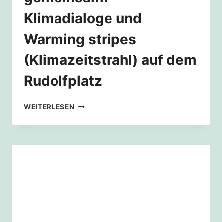
Klimadialoge und
Warming stripes
(Klimazeitstrahl) auf dem
Rudolfplatz
WIR
WEITERLESEN
SCHAFFEN
DAS
NUR
GEMEINSAM!
–
KLIMADIALOGE
UND
WARMING
STRIPES
(KLIMAZEITSTRAHL)
AUF