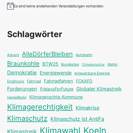
Es sind keine anstehenden Veranstaltungen vorhanden.
Hinweis
Schlagwörter
AlleDörferBleiben
Autobahn
Advent
Braunkohle
BTW25
Bundestag
demo
ClimateJustice
Demokratie
Energiewende
erneuerbare Energie
Fahrradfahren
FCKAFD
Fahrrad
Ernährung
Forderungen
Globaler Klimastreik
FridaysForFuture
Klimagerechte Kommune
HambiBleibt
Klimagerechtigkeit
Klimakrise
Klimaschutz
Klimaschutz ist AntiFa
Klimawahl
Koeln
Klimastreik