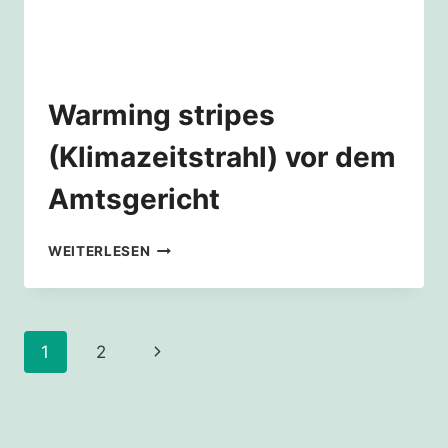
Warming stripes
(Klimazeitstrahl) vor dem
Amtsgericht
WARMING
WEITERLESEN
STRIPES
(KLIMAZEITSTRAHL)
VOR
DEM
Seitennavigation
Nächste
1
2
AMTSGERICHT
Seite