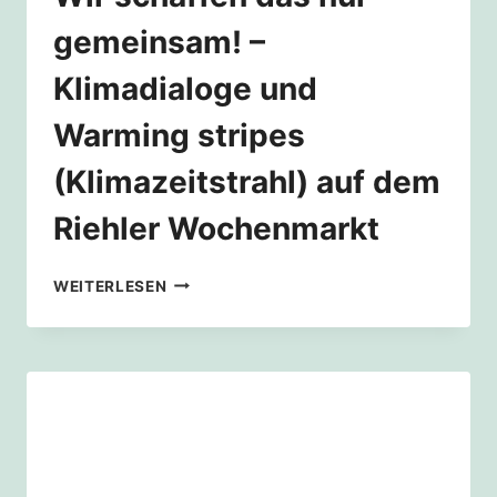
gemeinsam! –
Klimadialoge und
Warming stripes
(Klimazeitstrahl) auf dem
Riehler Wochenmarkt
WIR
WEITERLESEN
SCHAFFEN
DAS
NUR
GEMEINSAM!
–
KLIMADIALOGE
UND
WARMING
STRIPES