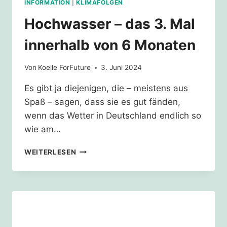
INFORMATION
|
KLIMAFOLGEN
Hochwasser – das 3. Mal
innerhalb von 6 Monaten
Von
Koelle ForFuture
3. Juni 2024
Es gibt ja diejenigen, die – meistens aus
Spaß – sagen, dass sie es gut fänden,
wenn das Wetter in Deutschland endlich so
wie am…
HOCHWASSER
WEITERLESEN
–
DAS
3.
MAL
INNERHALB
VON
6