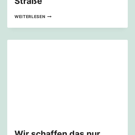
Straße
WIR
WEITERLESEN
SCHAFFEN
DAS
NUR
GEMEINSAM!
–
KLIMADIALOGE
UND
WARMING
STRIPES
(KLIMAZEITSTRAHL)
BREITE
STRASSE
Wir schaffen das nur