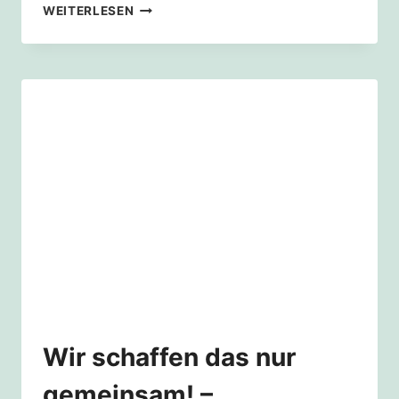
WIR
WEITERLESEN
SCHAFFEN
DAS
NUR
GEMEINSAM!
–
KLIMADIALOGE
UND
WARMING
STRIPES
(KLIMAZEITSTRAHL)
AUF
DEM
HOLWEIDER
MARKT
Wir schaffen das nur
gemeinsam! –