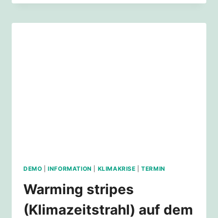
DAS
NUR
GEMEINSAM!
–
KLIMADIALOGE
UND
WARMING
STRIPES
(KLIMAZEITSTRAHL)
AUF
DEM
WIENER
PLATZ
DEMO
|
INFORMATION
|
KLIMAKRISE
|
TERMIN
Warming stripes
(Klimazeitstrahl) auf dem