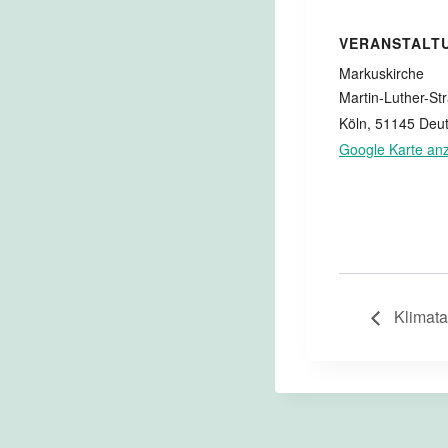
VERANSTALT
Markuskirche
Martin-Luther-St
Köln
,
51145
Deut
Google Karte an
Klimata