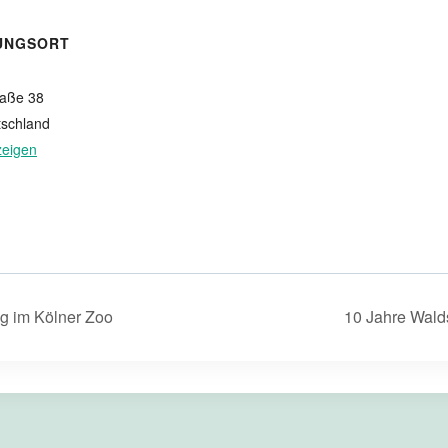
UNGSORT
raße 38
schland
zeigen
g im Kölner Zoo
10 Jahre Wal