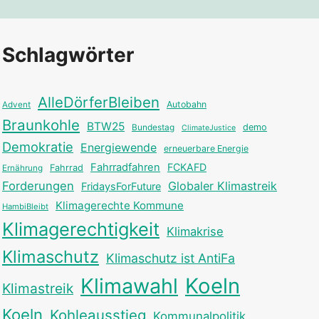
Schlagwörter
AlleDörferBleiben
Autobahn
Advent
Braunkohle
BTW25
Bundestag
demo
ClimateJustice
Demokratie
Energiewende
erneuerbare Energie
Fahrradfahren
FCKAFD
Fahrrad
Ernährung
Forderungen
Globaler Klimastreik
FridaysForFuture
Klimagerechte Kommune
HambiBleibt
Klimagerechtigkeit
Klimakrise
Klimaschutz
Klimaschutz ist AntiFa
Klimawahl
Koeln
Klimastreik
Koeln
Kohleausstieg
Kommunalpolitik