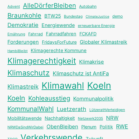
AlleDörferBleiben
Autobahn
Advent
Braunkohle
BTW25
Bundestag
demo
ClimateJustice
Demokratie
Energiewende
erneuerbare Energie
Fahrradfahren
FCKAFD
Fahrrad
Ernährung
Forderungen
Globaler Klimastreik
FridaysForFuture
Klimagerechte Kommune
HambiBleibt
Klimagerechtigkeit
Klimakrise
Klimaschutz
Klimaschutz ist AntiFa
Klimawahl
Koeln
Klimastreik
Koeln
Kohleausstieg
Kommunalpolitik
KommunalWahl
Luetzerath
LützerathVerteidigen
NRW
Mobilitätswende
Nachhaltigkeit
Netzwerk2035
RWE
ObenBleiben
Plenum
Politik
NRWDaSindWirDabei
Verkehrswende
Zukunft