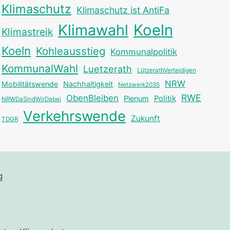
Klimaschutz
Klimaschutz ist AntiFa
Klimawahl
Koeln
Klimastreik
Koeln
Kohleausstieg
Kommunalpolitik
KommunalWahl
Luetzerath
LützerathVerteidigen
NRW
Mobilitätswende
Nachhaltigkeit
Netzwerk2035
RWE
ObenBleiben
Plenum
Politik
NRWDaSindWirDabei
Verkehrswende
Zukunft
TDGR
g