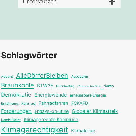
Unterstützen
Schlagwörter
AlleDörferBleiben
Autobahn
Advent
Braunkohle
BTW25
Bundestag
demo
ClimateJustice
Demokratie
Energiewende
erneuerbare Energie
Fahrradfahren
FCKAFD
Fahrrad
Ernährung
Forderungen
Globaler Klimastreik
FridaysForFuture
Klimagerechte Kommune
HambiBleibt
Klimagerechtigkeit
Klimakrise