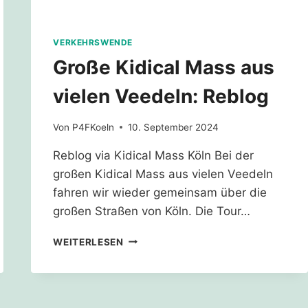
VERKEHRSWENDE
Große Kidical Mass aus
vielen Veedeln: Reblog
Von
P4FKoeln
10. September 2024
Reblog via Kidical Mass Köln Bei der
großen Kidical Mass aus vielen Veedeln
fahren wir wieder gemeinsam über die
großen Straßen von Köln. Die Tour…
GROSSE K
WEITERLESEN
IDICAL M
ASS A
US V
IELEN V