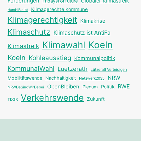
Forderungen
Globaler Klimastreik
FridaysForFuture
Klimagerechte Kommune
HambiBleibt
Klimagerechtigkeit
Klimakrise
Klimaschutz
Klimaschutz ist AntiFa
Klimawahl
Koeln
Klimastreik
Koeln
Kohleausstieg
Kommunalpolitik
KommunalWahl
Luetzerath
LützerathVerteidigen
NRW
Mobilitätswende
Nachhaltigkeit
Netzwerk2035
RWE
ObenBleiben
Plenum
Politik
NRWDaSindWirDabei
Verkehrswende
Zukunft
TDGR