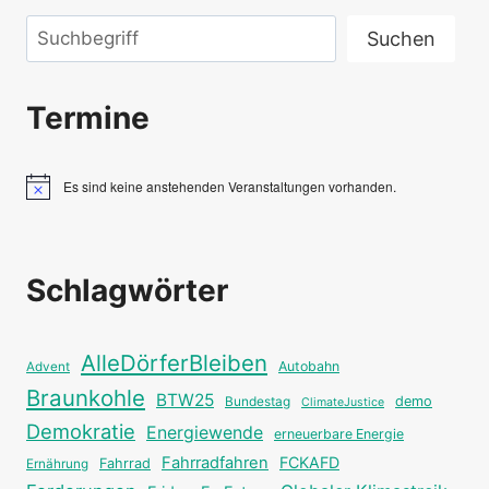
Suchen
Suchen
Termine
Es sind keine anstehenden Veranstaltungen vorhanden.
Hinweis
Schlagwörter
AlleDörferBleiben
Autobahn
Advent
Braunkohle
BTW25
Bundestag
demo
ClimateJustice
Demokratie
Energiewende
erneuerbare Energie
Fahrradfahren
FCKAFD
Fahrrad
Ernährung