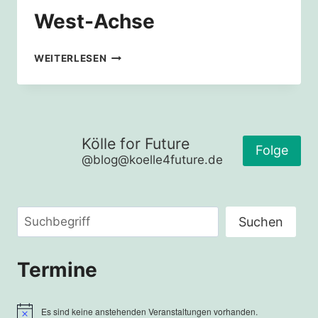
West-Achse
OBEN
WEITERLESEN
BLEIBEN
MIT
DER
STADTBAHN
ODER
Kölle for Future
TUNNELBAU
Folge
@blog@koelle4future.de
AUF
DER
OST-
WEST-
Suchen
ACHSE
Suchen
Termine
Es sind keine anstehenden Veranstaltungen vorhanden.
Hinweis