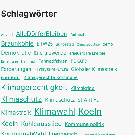
Schlagwörter
AlleDörferBleiben
Autobahn
Advent
Braunkohle
BTW25
Bundestag
demo
ClimateJustice
Demokratie
Energiewende
erneuerbare Energie
Fahrradfahren
FCKAFD
Fahrrad
Ernährung
Forderungen
Globaler Klimastreik
FridaysForFuture
Klimagerechte Kommune
HambiBleibt
Klimagerechtigkeit
Klimakrise
Klimaschutz
Klimaschutz ist AntiFa
Klimawahl
Koeln
Klimastreik
Koeln
Kohleausstieg
Kommunalpolitik
KommunalWahl
Luetzerath
LützerathVerteidigen