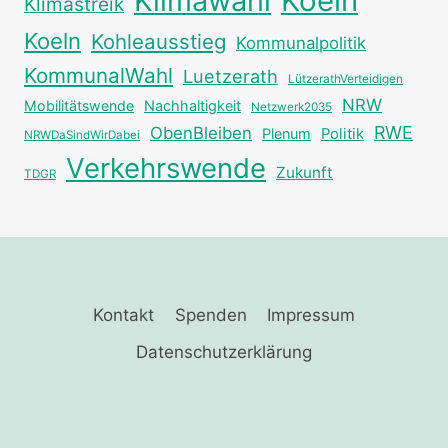
Klimawahl
Koeln
Klimastreik
Koeln
Kohleausstieg
Kommunalpolitik
KommunalWahl
Luetzerath
LützerathVerteidigen
NRW
Mobilitätswende
Nachhaltigkeit
Netzwerk2035
RWE
ObenBleiben
Plenum
Politik
NRWDaSindWirDabei
Verkehrswende
Zukunft
TDGR
Kontakt
Spenden
Impressum
Datenschutzerklärung