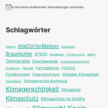
Es sind keine anstehenden Veranstaltungen vorhanden.
Hinweis
Schlagwörter
AlleDörferBleiben
Autobahn
Advent
Braunkohle
BTW25
Bundestag
demo
ClimateJustice
Demokratie
Energiewende
erneuerbare Energie
Fahrradfahren
FCKAFD
Fahrrad
Ernährung
Forderungen
Globaler Klimastreik
FridaysForFuture
Klimagerechte Kommune
HambiBleibt
Klimagerechtigkeit
Klimakrise
Klimaschutz
Klimaschutz ist AntiFa