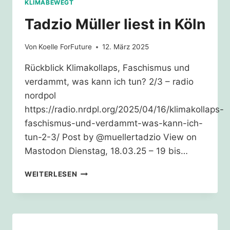
KLIMABEWEGT
Tadzio Müller liest in Köln
Von
Koelle ForFuture
12. März 2025
Rückblick Klimakollaps, Faschismus und
verdammt, was kann ich tun? 2/3 – radio
nordpol
https://radio.nrdpl.org/2025/04/16/klimakollaps-
faschismus-und-verdammt-was-kann-ich-
tun-2-3/ Post by @muellertadzio View on
Mastodon Dienstag, 18.03.25 – 19 bis…
TADZIO
WEITERLESEN
MÜLLER
LIEST
IN
KÖLN