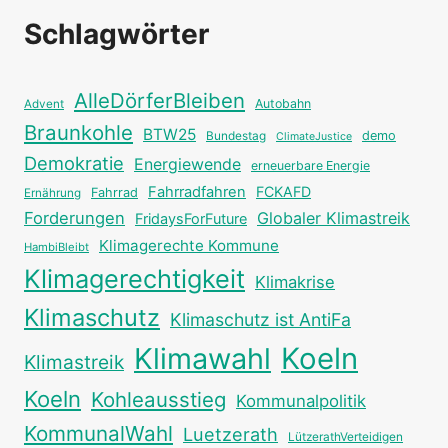
Schlagwörter
AlleDörferBleiben
Autobahn
Advent
Braunkohle
BTW25
Bundestag
demo
ClimateJustice
Demokratie
Energiewende
erneuerbare Energie
Fahrradfahren
FCKAFD
Fahrrad
Ernährung
Forderungen
Globaler Klimastreik
FridaysForFuture
Klimagerechte Kommune
HambiBleibt
Klimagerechtigkeit
Klimakrise
Klimaschutz
Klimaschutz ist AntiFa
Klimawahl
Koeln
Klimastreik
Koeln
Kohleausstieg
Kommunalpolitik
KommunalWahl
Luetzerath
LützerathVerteidigen