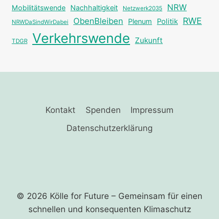
NRW
Mobilitätswende
Nachhaltigkeit
Netzwerk2035
RWE
ObenBleiben
Plenum
Politik
NRWDaSindWirDabei
Verkehrswende
Zukunft
TDGR
Kontakt
Spenden
Impressum
Datenschutzerklärung
© 2026 Kölle for Future – Gemeinsam für einen
schnellen und ­konsequenten Klimaschutz