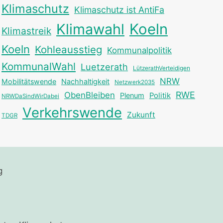
Klimaschutz
Klimaschutz ist AntiFa
Klimawahl
Koeln
Klimastreik
Koeln
Kohleausstieg
Kommunalpolitik
KommunalWahl
Luetzerath
LützerathVerteidigen
NRW
Mobilitätswende
Nachhaltigkeit
Netzwerk2035
RWE
ObenBleiben
Plenum
Politik
NRWDaSindWirDabei
Verkehrswende
Zukunft
TDGR
g