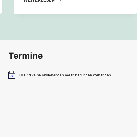
GEWARTET
–
DAS
KLIMAMAGAZIN
FÜRS
WARTEZIMMER
Termine
Es sind keine anstehenden Veranstaltungen vorhanden.
Hinweis