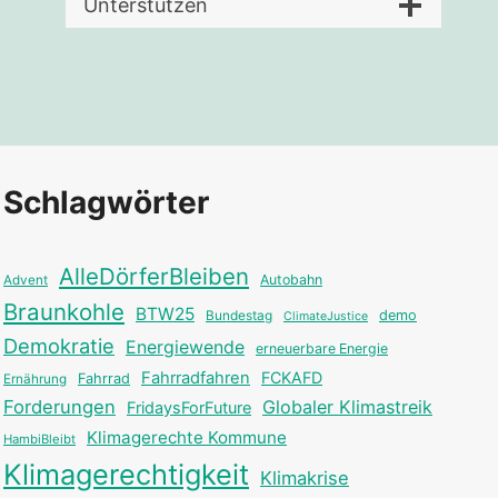
Unterstützen
Schlagwörter
AlleDörferBleiben
Autobahn
Advent
Braunkohle
BTW25
Bundestag
demo
ClimateJustice
Demokratie
Energiewende
erneuerbare Energie
Fahrradfahren
FCKAFD
Fahrrad
Ernährung
Forderungen
Globaler Klimastreik
FridaysForFuture
Klimagerechte Kommune
HambiBleibt
Klimagerechtigkeit
Klimakrise