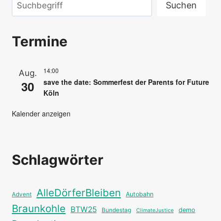
Suchen
Suchen
Termine
14:00
Aug.
save the date: Sommerfest der Parents for Future
30
Köln
Kalender anzeigen
Schlagwörter
AlleDörferBleiben
Autobahn
Advent
Braunkohle
BTW25
Bundestag
demo
ClimateJustice