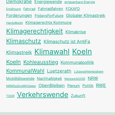
Demokratie
Energiewende
erneuerbare Energie
Fahrradfahren
FCKAFD
Fahrrad
Ernährung
Forderungen
Globaler Klimastreik
FridaysForFuture
Klimagerechte Kommune
HambiBleibt
Klimagerechtigkeit
Klimakrise
Klimaschutz
Klimaschutz ist AntiFa
Klimawahl
Koeln
Klimastreik
Koeln
Kohleausstieg
Kommunalpolitik
KommunalWahl
Luetzerath
LützerathVerteidigen
NRW
Mobilitätswende
Nachhaltigkeit
Netzwerk2035
RWE
ObenBleiben
Plenum
Politik
NRWDaSindWirDabei
Verkehrswende
Zukunft
TDGR