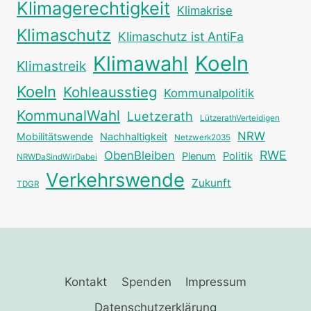
Klimagerechtigkeit
Klimakrise
Klimaschutz
Klimaschutz ist AntiFa
Klimawahl
Koeln
Klimastreik
Koeln
Kohleausstieg
Kommunalpolitik
KommunalWahl
Luetzerath
LützerathVerteidigen
NRW
Mobilitätswende
Nachhaltigkeit
Netzwerk2035
RWE
ObenBleiben
Plenum
Politik
NRWDaSindWirDabei
Verkehrswende
Zukunft
TDGR
Kontakt
Spenden
Impressum
Datenschutzerklärung