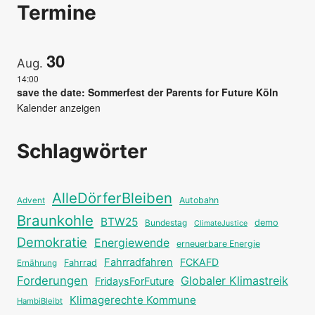
Termine
30
Aug.
14:00
save the date: Sommerfest der Parents for Future Köln
Kalender anzeigen
Schlagwörter
AlleDörferBleiben
Autobahn
Advent
Braunkohle
BTW25
Bundestag
demo
ClimateJustice
Demokratie
Energiewende
erneuerbare Energie
Fahrradfahren
FCKAFD
Fahrrad
Ernährung
Forderungen
Globaler Klimastreik
FridaysForFuture
Klimagerechte Kommune
HambiBleibt