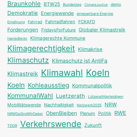
Braunkohle
BTW25
Bundestag
demo
ClimateJustice
Demokratie
Energiewende
erneuerbare Energie
Fahrradfahren
FCKAFD
Fahrrad
Ernährung
Forderungen
Globaler Klimastreik
FridaysForFuture
Klimagerechte Kommune
HambiBleibt
Klimagerechtigkeit
Klimakrise
Klimaschutz
Klimaschutz ist AntiFa
Klimawahl
Koeln
Klimastreik
Koeln
Kohleausstieg
Kommunalpolitik
KommunalWahl
Luetzerath
LützerathVerteidigen
NRW
Mobilitätswende
Nachhaltigkeit
Netzwerk2035
RWE
ObenBleiben
Plenum
Politik
NRWDaSindWirDabei
Verkehrswende
Zukunft
TDGR