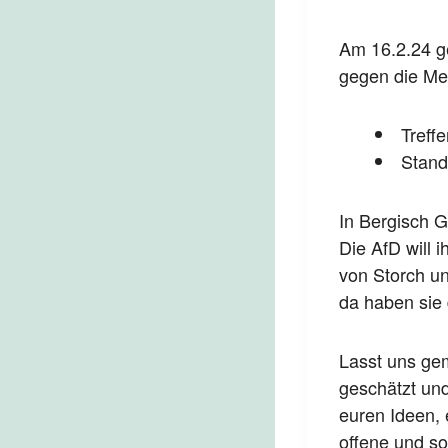
Am 16.2.24 ge
gegen die Men
Treff
Stand
In Bergisch G
Die AfD will 
von Storch u
da haben sie
Lasst uns gem
geschätzt und
euren Ideen,
offene und so