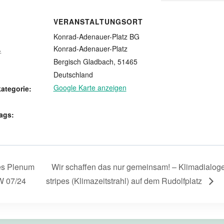
VERANSTALTUNGSORT
Konrad-Adenauer-Platz BG
Konrad-Adenauer-Platz
4
Bergisch Gladbach
,
51465
Deutschland
Google Karte anzeigen
ategorie:
ags:
les Plenum
Wir schaffen das nur gemeinsam! – Klimadialo
W 07/24
stripes (Klimazeitstrahl) auf dem Rudolfplatz