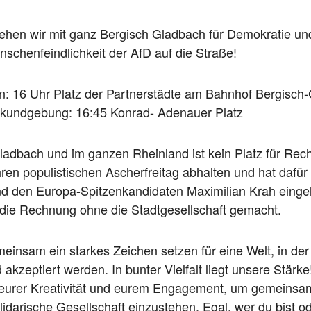
hen wir mit ganz Bergisch Gladbach für Demokratie und
schenfeindlichkeit der AfD auf die Straße!
en: 16 Uhr Platz der Partnerstädte am Bahnhof Bergisch
kundgebung: 16:45 Konrad- Adenauer Platz
ladbach und im ganzen Rheinland ist kein Platz für Rec
ihren populistischen Ascherfreitag abhalten und hat dafür 
nd den Europa-Spitzenkandidaten Maximilian Krah einge
 die Rechnung ohne die Stadtgesellschaft gemacht.
einsam ein starkes Zeichen setzen für eine Welt, in de
 akzeptiert werden. In bunter Vielfalt liegt unsere Stärk
 eurer Kreativität und eurem Engagement, um gemeinsam
lidarische Gesellschaft einzustehen. Egal, wer du bist 