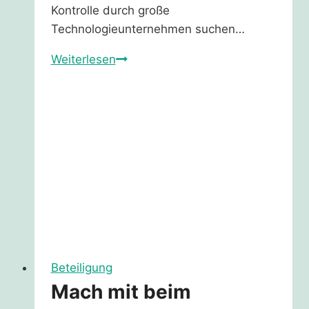
Kontrolle durch große
Technologieunternehmen suchen…
Komm
Weiterlesen
ins
Fediverse
–
hier
ist
die
bessere
Party!
Beteiligung
Mach mit beim