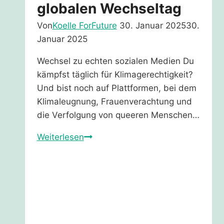
globalen Wechseltag
Von
Koelle ForFuture
30. Januar 2025
30.
Januar 2025
Wechsel zu echten sozialen Medien Du
kämpfst täglich für Klimagerechtigkeit?
Und bist noch auf Plattformen, bei dem
Klimaleugnung, Frauenverachtung und
die Verfolgung von queeren Menschen…
Mach
Weiterlesen
mit
beim
globalen
Wechseltag