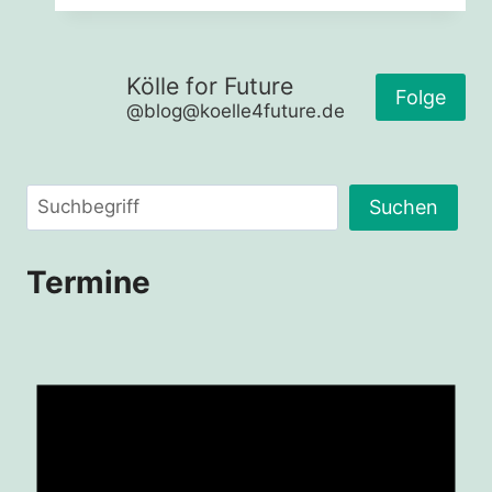
im
Fediverse
Kölle for Future
Folge
@blog@koelle4future.de
Suchen
Suchen
Termine