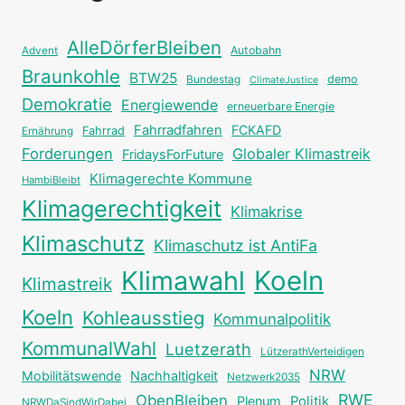
AlleDörferBleiben
Autobahn
Advent
Braunkohle
BTW25
Bundestag
demo
ClimateJustice
Demokratie
Energiewende
erneuerbare Energie
Fahrradfahren
FCKAFD
Fahrrad
Ernährung
Forderungen
Globaler Klimastreik
FridaysForFuture
Klimagerechte Kommune
HambiBleibt
Klimagerechtigkeit
Klimakrise
Klimaschutz
Klimaschutz ist AntiFa
Klimawahl
Koeln
Klimastreik
Koeln
Kohleausstieg
Kommunalpolitik
KommunalWahl
Luetzerath
LützerathVerteidigen
NRW
Mobilitätswende
Nachhaltigkeit
Netzwerk2035
RWE
ObenBleiben
Plenum
Politik
NRWDaSindWirDabei