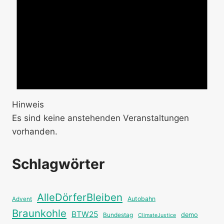
Hinweis
Es sind keine anstehenden Veranstaltungen
vorhanden.
Schlagwörter
AlleDörferBleiben
Autobahn
Advent
Braunkohle
BTW25
Bundestag
demo
ClimateJustice