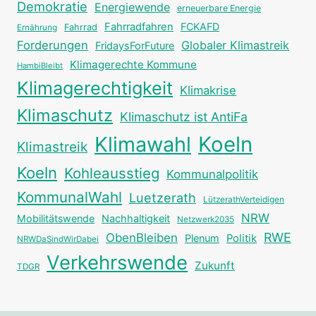
Demokratie
Energiewende
erneuerbare Energie
Fahrradfahren
FCKAFD
Fahrrad
Ernährung
Forderungen
Globaler Klimastreik
FridaysForFuture
Klimagerechte Kommune
HambiBleibt
Klimagerechtigkeit
Klimakrise
Klimaschutz
Klimaschutz ist AntiFa
Klimawahl
Koeln
Klimastreik
Koeln
Kohleausstieg
Kommunalpolitik
KommunalWahl
Luetzerath
LützerathVerteidigen
NRW
Mobilitätswende
Nachhaltigkeit
Netzwerk2035
RWE
ObenBleiben
Plenum
Politik
NRWDaSindWirDabei
Verkehrswende
Zukunft
TDGR