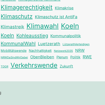
Klimagerechtigkeit
Klimakrise
Klimaschutz
Klimaschutz ist AntiFa
Klimawahl
Koeln
Klimastreik
Koeln
Kohleausstieg
Kommunalpolitik
KommunalWahl
Luetzerath
LützerathVerteidigen
NRW
Mobilitätswende
Nachhaltigkeit
Netzwerk2035
RWE
ObenBleiben
Plenum
Politik
NRWDaSindWirDabei
Verkehrswende
Zukunft
TDGR
g