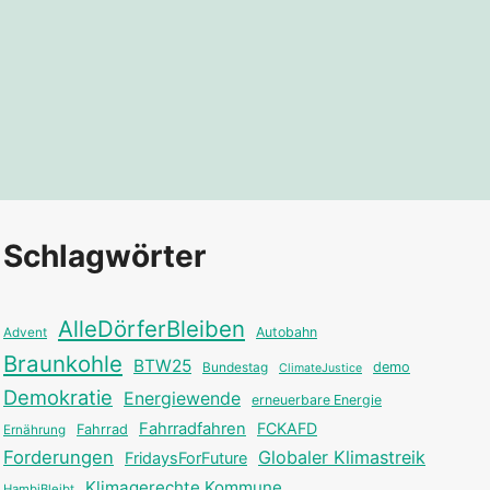
Schlagwörter
AlleDörferBleiben
Autobahn
Advent
Braunkohle
BTW25
Bundestag
demo
ClimateJustice
Demokratie
Energiewende
erneuerbare Energie
Fahrradfahren
FCKAFD
Fahrrad
Ernährung
Forderungen
Globaler Klimastreik
FridaysForFuture
Klimagerechte Kommune
HambiBleibt