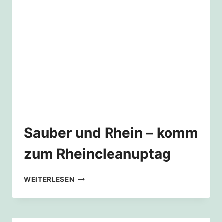
RHEINCLEANUPTAG
Sauber und Rhein – komm
zum Rheincleanuptag
SAUBER
WEITERLESEN
UND
RHEIN
–
KOMM