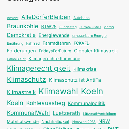
AlleDörferBleiben
Autobahn
Advent
Braunkohle
BTW25
Bundestag
demo
ClimateJustice
Demokratie
Energiewende
erneuerbare Energie
Fahrradfahren
FCKAFD
Fahrrad
Ernährung
Forderungen
Globaler Klimastreik
FridaysForFuture
Klimagerechte Kommune
HambiBleibt
Klimagerechtigkeit
Klimakrise
Klimaschutz
Klimaschutz ist AntiFa
Klimawahl
Koeln
Klimastreik
Koeln
Kohleausstieg
Kommunalpolitik
KommunalWahl
Luetzerath
LützerathVerteidigen
NRW
Mobilitätswende
Nachhaltigkeit
Netzwerk2035