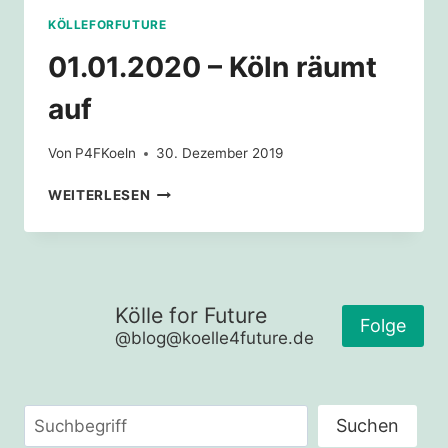
ZUM
KÖLLEFORFUTURE
RHEINCLEANUPTAG
01.01.2020 – Köln räumt
auf
Von
P4FKoeln
30. Dezember 2019
01.01.2020
WEITERLESEN
–
KÖLN
RÄUMT
AUF
Kölle for Future
Folge
@blog@koelle4future.de
Suchen
Suchen