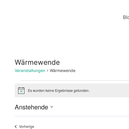
Zum
Inhalt
Bl
springen
Wärmewende
Veranstaltungen
Wärmewende
Veranstaltungen
Es wurden keine Ergebnisse gefunden.
Hinweis
Anstehende
Datum
wählen.
Veranstaltungen
Vorherige