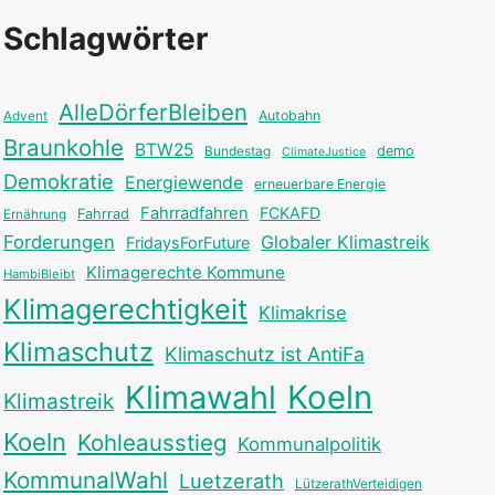
Schlagwörter
AlleDörferBleiben
Autobahn
Advent
Braunkohle
BTW25
Bundestag
demo
ClimateJustice
Demokratie
Energiewende
erneuerbare Energie
Fahrradfahren
FCKAFD
Fahrrad
Ernährung
Forderungen
Globaler Klimastreik
FridaysForFuture
Klimagerechte Kommune
HambiBleibt
Klimagerechtigkeit
Klimakrise
Klimaschutz
Klimaschutz ist AntiFa
Klimawahl
Koeln
Klimastreik
Koeln
Kohleausstieg
Kommunalpolitik
KommunalWahl
Luetzerath
LützerathVerteidigen