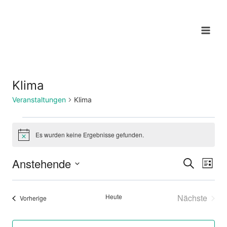
Zum
Inhalt
springen
Klima
Veranstaltungen
Klima
Veranstaltungen
Es wurden keine Ergebnisse gefunden.
Hinweis
Anstehende
Suche
Ver
Verans
Liste
Datum
Ans
Suche
wählen.
Heute
Nächste
Veranstaltungen
Vorherige
Nav
und
Veransta