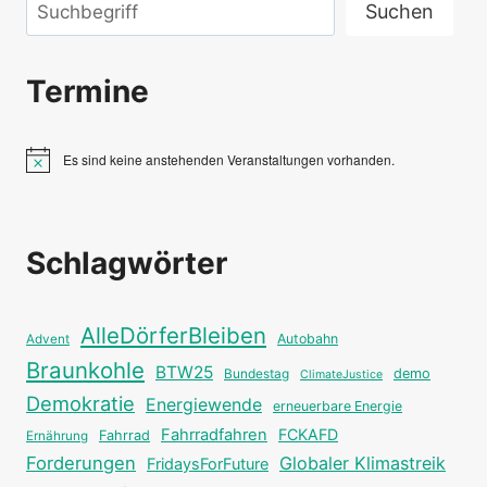
Suchen
Suchen
Termine
Es sind keine anstehenden Veranstaltungen vorhanden.
Hinweis
Schlagwörter
AlleDörferBleiben
Autobahn
Advent
Braunkohle
BTW25
Bundestag
demo
ClimateJustice
Demokratie
Energiewende
erneuerbare Energie
Fahrradfahren
FCKAFD
Fahrrad
Ernährung
Forderungen
Globaler Klimastreik
FridaysForFuture