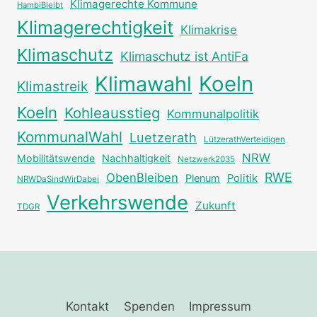
Klimagerechte Kommune
HambiBleibt
Klimagerechtigkeit
Klimakrise
Klimaschutz
Klimaschutz ist AntiFa
Klimawahl
Koeln
Klimastreik
Koeln
Kohleausstieg
Kommunalpolitik
KommunalWahl
Luetzerath
LützerathVerteidigen
NRW
Mobilitätswende
Nachhaltigkeit
Netzwerk2035
RWE
ObenBleiben
Plenum
Politik
NRWDaSindWirDabei
Verkehrswende
Zukunft
TDGR
Kontakt
Spenden
Impressum