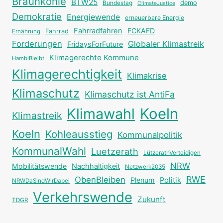
Braunkohle
BTW25
Bundestag
demo
ClimateJustice
Demokratie
Energiewende
erneuerbare Energie
Fahrradfahren
FCKAFD
Fahrrad
Ernährung
Forderungen
Globaler Klimastreik
FridaysForFuture
Klimagerechte Kommune
HambiBleibt
Klimagerechtigkeit
Klimakrise
Klimaschutz
Klimaschutz ist AntiFa
Klimawahl
Koeln
Klimastreik
Koeln
Kohleausstieg
Kommunalpolitik
KommunalWahl
Luetzerath
LützerathVerteidigen
NRW
Mobilitätswende
Nachhaltigkeit
Netzwerk2035
RWE
ObenBleiben
Plenum
Politik
NRWDaSindWirDabei
Verkehrswende
Zukunft
TDGR