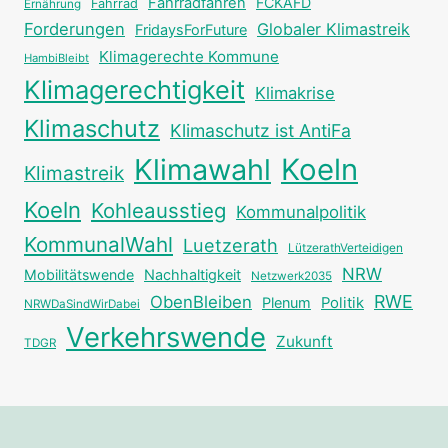
Fahrradfahren
FCKAFD
Fahrrad
Ernährung
Forderungen
Globaler Klimastreik
FridaysForFuture
Klimagerechte Kommune
HambiBleibt
Klimagerechtigkeit
Klimakrise
Klimaschutz
Klimaschutz ist AntiFa
Klimawahl
Koeln
Klimastreik
Koeln
Kohleausstieg
Kommunalpolitik
KommunalWahl
Luetzerath
LützerathVerteidigen
NRW
Mobilitätswende
Nachhaltigkeit
Netzwerk2035
RWE
ObenBleiben
Plenum
Politik
NRWDaSindWirDabei
Verkehrswende
Zukunft
TDGR