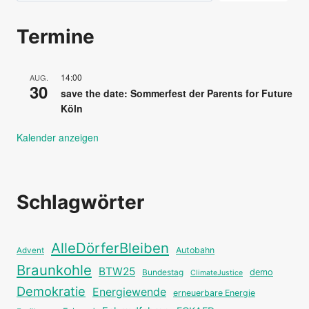
Termine
14:00
AUG.
30
save the date: Sommerfest der Parents for Future
Köln
Kalender anzeigen
Schlagwörter
AlleDörferBleiben
Autobahn
Advent
Braunkohle
BTW25
Bundestag
demo
ClimateJustice
Demokratie
Energiewende
erneuerbare Energie