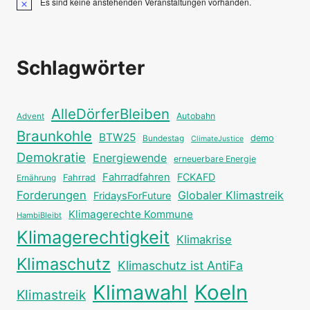
Es sind keine anstehenden Veranstaltungen vorhanden.
Hinweis
Schlagwörter
AlleDörferBleiben
Autobahn
Advent
Braunkohle
BTW25
Bundestag
demo
ClimateJustice
Demokratie
Energiewende
erneuerbare Energie
Fahrradfahren
FCKAFD
Fahrrad
Ernährung
Forderungen
Globaler Klimastreik
FridaysForFuture
Klimagerechte Kommune
HambiBleibt
Klimagerechtigkeit
Klimakrise
Klimaschutz
Klimaschutz ist AntiFa
Klimawahl
Koeln
Klimastreik