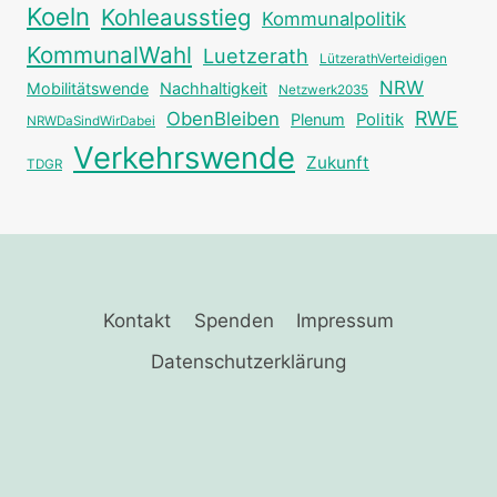
Koeln
Kohleausstieg
Kommunalpolitik
KommunalWahl
Luetzerath
LützerathVerteidigen
NRW
Mobilitätswende
Nachhaltigkeit
Netzwerk2035
RWE
ObenBleiben
Plenum
Politik
NRWDaSindWirDabei
Verkehrswende
Zukunft
TDGR
Kontakt
Spenden
Impressum
Datenschutzerklärung