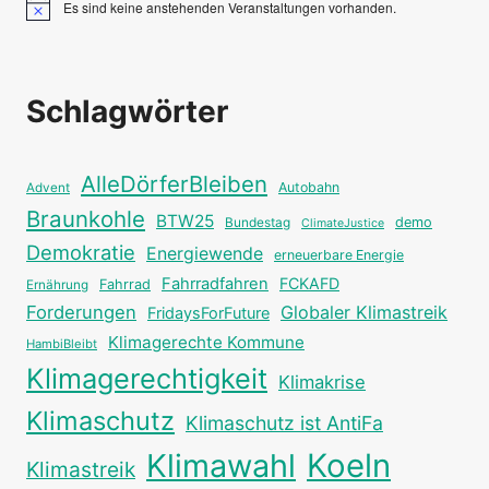
Es sind keine anstehenden Veranstaltungen vorhanden.
Hinweis
Schlagwörter
AlleDörferBleiben
Autobahn
Advent
Braunkohle
BTW25
Bundestag
demo
ClimateJustice
Demokratie
Energiewende
erneuerbare Energie
Fahrradfahren
FCKAFD
Fahrrad
Ernährung
Forderungen
Globaler Klimastreik
FridaysForFuture
Klimagerechte Kommune
HambiBleibt
Klimagerechtigkeit
Klimakrise
Klimaschutz
Klimaschutz ist AntiFa
Klimawahl
Koeln
Klimastreik