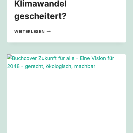
Klimawandel
gescheitert?
IST
WEITERLESEN
DER
KAMPF
GEGEN
DEN
KLIMAWANDEL
GESCHEITERT?