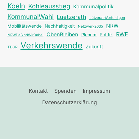
Koeln
Kohleausstieg
Kommunalpolitik
KommunalWahl
Luetzerath
LützerathVerteidigen
NRW
Mobilitätswende
Nachhaltigkeit
Netzwerk2035
RWE
ObenBleiben
Plenum
Politik
NRWDaSindWirDabei
Verkehrswende
Zukunft
TDGR
Kontakt
Spenden
Impressum
Datenschutzerklärung