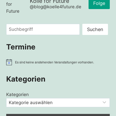
Kölle for Future
JAHR 2048“
Folge
@blog@koelle4future.de
Suchen
Suchen
Termine
Es sind keine anstehenden Veranstaltungen vorhanden.
Hinweis
Kategorien
Kategorien