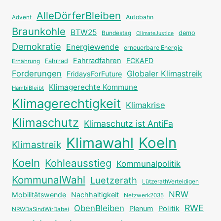
AlleDörferBleiben
Autobahn
Advent
Braunkohle
BTW25
Bundestag
demo
ClimateJustice
Demokratie
Energiewende
erneuerbare Energie
Fahrradfahren
FCKAFD
Fahrrad
Ernährung
Forderungen
Globaler Klimastreik
FridaysForFuture
Klimagerechte Kommune
HambiBleibt
Klimagerechtigkeit
Klimakrise
Klimaschutz
Klimaschutz ist AntiFa
Klimawahl
Koeln
Klimastreik
Koeln
Kohleausstieg
Kommunalpolitik
KommunalWahl
Luetzerath
LützerathVerteidigen
NRW
Mobilitätswende
Nachhaltigkeit
Netzwerk2035
RWE
ObenBleiben
Plenum
Politik
NRWDaSindWirDabei