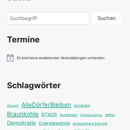
Suchen
Suchen
Termine
Es sind keine anstehenden Veranstaltungen vorhanden.
Hinweis
Schlagwörter
AlleDörferBleiben
Autobahn
Advent
Braunkohle
BTW25
Bundestag
demo
ClimateJustice
Demokratie
Energiewende
erneuerbare Energie