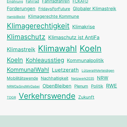
Fahrradfahren
FCKAFD
Fahrrad
Ernährung
Forderungen
Globaler Klimastreik
FridaysForFuture
Klimagerechte Kommune
HambiBleibt
Klimagerechtigkeit
Klimakrise
Klimaschutz
Klimaschutz ist AntiFa
Klimawahl
Koeln
Klimastreik
Koeln
Kohleausstieg
Kommunalpolitik
KommunalWahl
Luetzerath
LützerathVerteidigen
NRW
Mobilitätswende
Nachhaltigkeit
Netzwerk2035
RWE
ObenBleiben
Plenum
Politik
NRWDaSindWirDabei
Verkehrswende
Zukunft
TDGR