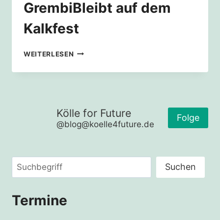
GrembiBleibt auf dem
Kalkfest
GREMBIBLEIBT
WEITERLESEN
AUF
DEM
KALKFEST
Kölle for Future
Folge
@blog@koelle4future.de
Suchen
Suchen
Termine