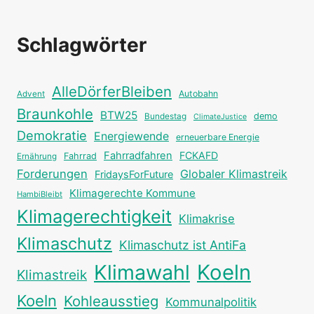
Schlagwörter
AlleDörferBleiben
Autobahn
Advent
Braunkohle
BTW25
Bundestag
demo
ClimateJustice
Demokratie
Energiewende
erneuerbare Energie
Fahrradfahren
FCKAFD
Fahrrad
Ernährung
Forderungen
Globaler Klimastreik
FridaysForFuture
Klimagerechte Kommune
HambiBleibt
Klimagerechtigkeit
Klimakrise
Klimaschutz
Klimaschutz ist AntiFa
Klimawahl
Koeln
Klimastreik
Koeln
Kohleausstieg
Kommunalpolitik