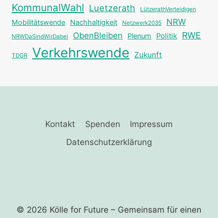
KommunalWahl
Luetzerath
LützerathVerteidigen
NRW
Mobilitätswende
Nachhaltigkeit
Netzwerk2035
RWE
ObenBleiben
Plenum
Politik
NRWDaSindWirDabei
Verkehrswende
Zukunft
TDGR
Kontakt
Spenden
Impressum
Datenschutzerklärung
© 2026 Kölle for Future – Gemeinsam für einen