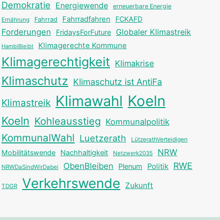
Demokratie
Energiewende
erneuerbare Energie
Fahrradfahren
FCKAFD
Fahrrad
Ernährung
Forderungen
Globaler Klimastreik
FridaysForFuture
Klimagerechte Kommune
HambiBleibt
Klimagerechtigkeit
Klimakrise
Klimaschutz
Klimaschutz ist AntiFa
Klimawahl
Koeln
Klimastreik
Koeln
Kohleausstieg
Kommunalpolitik
KommunalWahl
Luetzerath
LützerathVerteidigen
NRW
Mobilitätswende
Nachhaltigkeit
Netzwerk2035
RWE
ObenBleiben
Plenum
Politik
NRWDaSindWirDabei
Verkehrswende
Zukunft
TDGR