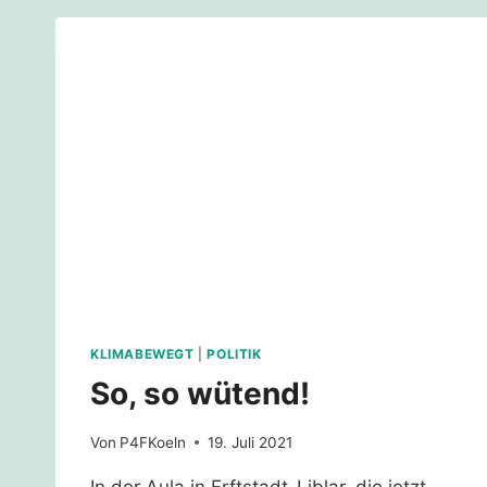
EIN
MONAT
NACH
DER
FLUT
KLIMABEWEGT
|
POLITIK
So, so wütend!
Von
P4FKoeln
19. Juli 2021
In der Aula in Erftstadt-Liblar, die jetzt