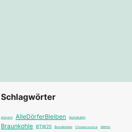
Schlagwörter
AlleDörferBleiben
Autobahn
Advent
Braunkohle
BTW25
Bundestag
demo
ClimateJustice