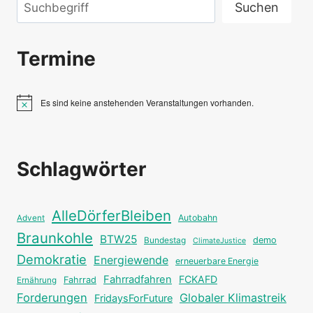
Suchen
Suchen
Termine
Es sind keine anstehenden Veranstaltungen vorhanden.
Hinweis
Schlagwörter
AlleDörferBleiben
Autobahn
Advent
Braunkohle
BTW25
Bundestag
demo
ClimateJustice
Demokratie
Energiewende
erneuerbare Energie
Fahrradfahren
FCKAFD
Fahrrad
Ernährung
Forderungen
Globaler Klimastreik
FridaysForFuture