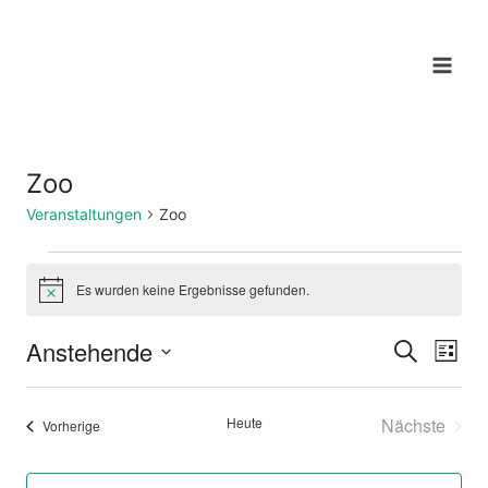
Zum
Inhalt
springen
Zoo
Veranstaltungen
Zoo
Veranstaltungen
Es wurden keine Ergebnisse gefunden.
Hinweis
Anstehende
Suche
Ver
Verans
Liste
Datum
Ans
Suche
wählen.
Heute
Nächste
Veranstaltungen
Vorherige
Nav
und
Veransta