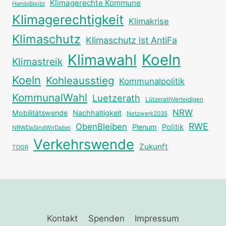
Klimagerechte Kommune
HambiBleibt
Klimagerechtigkeit
Klimakrise
Klimaschutz
Klimaschutz ist AntiFa
Klimawahl
Koeln
Klimastreik
Koeln
Kohleausstieg
Kommunalpolitik
KommunalWahl
Luetzerath
LützerathVerteidigen
NRW
Mobilitätswende
Nachhaltigkeit
Netzwerk2035
RWE
ObenBleiben
Plenum
Politik
NRWDaSindWirDabei
Verkehrswende
Zukunft
TDGR
Kontakt
Spenden
Impressum