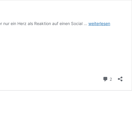
Kommunikation
er nur ein Herz als Reaktion auf einen Social …
weiterlesen
Kommenta
2