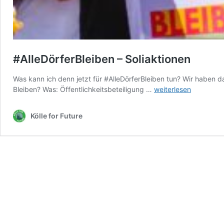
#AlleDörferBleiben – Soliaktionen
Was kann ich denn jetzt für #AlleDörferBleiben tun? Wir haben 
#AlleDörferBleiben
Bleiben? Was: Öffentlichkeitsbeteiligung …
weiterlesen
–
Soliaktionen
Kölle for Future